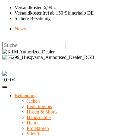
Zum
Versandkosten 6,99 €
Inhalt
Versandkostenfrei ab 150 € innerhalb DE
springen
Sichere Bezahlung
News
Search
this
website
0,00 €
Bekleidung
Jacken
Lederkombis
Hosen & Shorts
Handschuhe
Helme
Protektoren
Stiefel