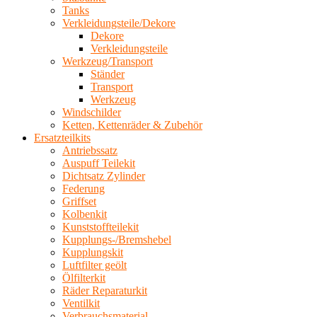
Tanks
Verkleidungsteile/Dekore
Dekore
Verkleidungsteile
Werkzeug/Transport
Ständer
Transport
Werkzeug
Windschilder
Ketten, Kettenräder & Zubehör
Ersatzteilkits
Antriebssatz
Auspuff Teilekit
Dichtsatz Zylinder
Federung
Griffset
Kolbenkit
Kunststoffteilekit
Kupplungs-/Bremshebel
Kupplungskit
Luftfilter geölt
Ölfilterkit
Räder Reparaturkit
Ventilkit
Verbrauchsmaterial