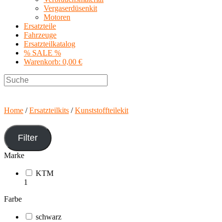
Vergaserdüsenkit
Motoren
Ersatzteile
Fahrzeuge
Ersatzteilkatalog
% SALE %
Warenkorb:
0,00 €
Search
this
website
Home
/
Ersatzteilkits
/
Kunststoffteilekit
Filter
Marke
KTM
1
Farbe
schwarz