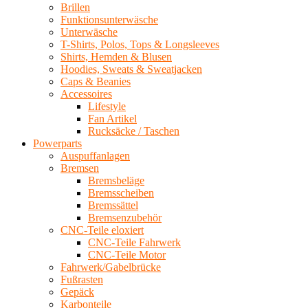
Brillen
Funktionsunterwäsche
Unterwäsche
T-Shirts, Polos, Tops & Longsleeves
Shirts, Hemden & Blusen
Hoodies, Sweats & Sweatjacken
Caps & Beanies
Accessoires
Lifestyle
Fan Artikel
Rucksäcke / Taschen
Powerparts
Auspuffanlagen
Bremsen
Bremsbeläge
Bremsscheiben
Bremssättel
Bremsenzubehör
CNC-Teile eloxiert
CNC-Teile Fahrwerk
CNC-Teile Motor
Fahrwerk/Gabelbrücke
Fußrasten
Gepäck
Karbonteile